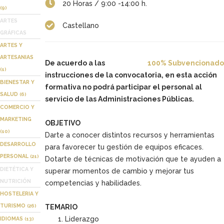
20 Horas / 9:00 -14:00 h.
(9)
ARTES
Castellano
GRÁFICAS
ARTES Y
ARTESANIAS
De acuerdo a las
100% Subvencionado
(1)
instrucciones de la convocatoria, en esta acción
BIENESTAR Y
formativa no podrá participar el personal al
SALUD
(6)
servicio de las Administraciones Públicas.
COMERCIO Y
MARKETING
OBJETIVO
(10)
Darte a conocer distintos recursos y herramientas
DESARROLLO
para favorecer tu gestión de equipos eficaces.
PERSONAL
(21)
Dotarte de técnicas de motivación que te ayuden a
DIETÉTICA Y
superar momentos de cambio y mejorar tus
NUTRICIÓN
competencias y habilidades.
HOSTELERIA Y
TURISMO
(26)
TEMARIO
Liderazgo
IDIOMAS
(13)