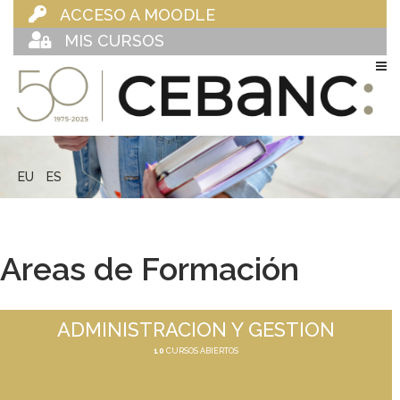
ACCESO A MOODLE
MIS CURSOS
EU
ES
Areas de Formación
ADMINISTRACION Y GESTION
10
CURSOS ABIERTOS