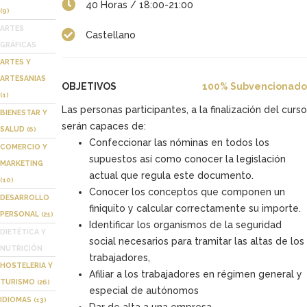
40 Horas / 18:00-21:00
(9)
ARTES
Castellano
GRÁFICAS
ARTES Y
ARTESANIAS
OBJETIVOS
100% Subvencionado
(1)
Las personas participantes, a la finalización del curso
BIENESTAR Y
serán capaces de:
SALUD
(6)
Confeccionar las nóminas en todos los
COMERCIO Y
supuestos así como conocer la legislación
MARKETING
actual que regula este documento.
(10)
Conocer los conceptos que componen un
DESARROLLO
finiquito y calcular correctamente su importe.
PERSONAL
(21)
Identificar los organismos de la seguridad
DIETÉTICA Y
social necesarios para tramitar las altas de los
NUTRICIÓN
trabajadores,
HOSTELERIA Y
Afiliar a los trabajadores en régimen general y
TURISMO
(26)
especial de autónomos
IDIOMAS
(13)