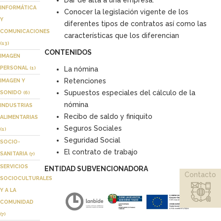
Dar de alta a una empresa.
INFORMÁTICA
Conocer la legislación vigente de los
Y
diferentes tipos de contratos así como las
COMUNICACIONES
características que los diferencian
(13)
CONTENIDOS
IMAGEN
PERSONAL
(1)
La nómina
Retenciones
IMAGEN Y
Supuestos especiales del cálculo de la
SONIDO
(6)
nómina
INDUSTRIAS
Recibo de saldo y finiquito
ALIMENTARIAS
Seguros Sociales
(1)
Seguridad Social
SOCIO-
El contrato de trabajo
SANITARIA
(7)
SERVICIOS
ENTIDAD SUBVENCIONADORA
Contacto
SOCIOCULTURALES
Y A LA
COMUNIDAD
(7)