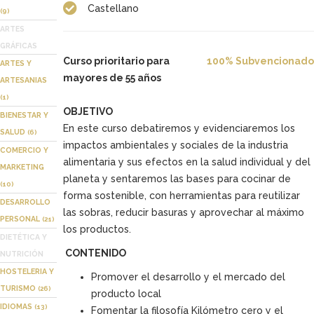
Castellano
(9)
ARTES
GRÁFICAS
Curso prioritario para
100% Subvencionado
ARTES Y
mayores de 55 años
ARTESANIAS
(1)
OBJETIVO
BIENESTAR Y
En este curso debatiremos y evidenciaremos los
SALUD
(6)
impactos ambientales y sociales de la industria
COMERCIO Y
alimentaria y sus efectos en la salud individual y del
MARKETING
planeta y sentaremos las bases para cocinar de
(10)
forma sostenible, con herramientas para reutilizar
DESARROLLO
las sobras, reducir basuras y aprovechar al máximo
PERSONAL
(21)
los productos.
DIETÉTICA Y
CONTENIDO
NUTRICIÓN
HOSTELERIA Y
Promover el desarrollo y el mercado del
TURISMO
(26)
producto local
IDIOMAS
(13)
Fomentar la filosofía Kilómetro cero y el